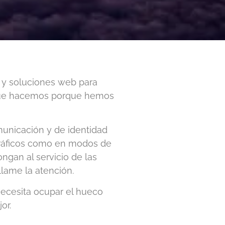
 y soluciones web para
 que hacemos porque hemos
municación y de identidad
 gráficos como en modos de
gan al servicio de las
llame la atención.
ecesita ocupar el hueco
or.