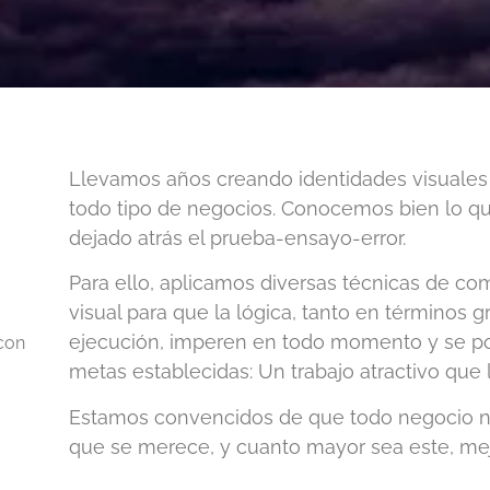
Llevamos años creando identidades visuales
todo tipo de negocios. Conocemos bien lo
dejado atrás el prueba-ensayo-error.
Para ello, aplicamos diversas técnicas de co
visual para que la lógica, tanto en términos
ejecución, imperen en todo momento y se pon
con
metas establecidas: Un trabajo atractivo que 
Estamos convencidos de que todo negocio n
que se merece, y cuanto mayor sea este, mej