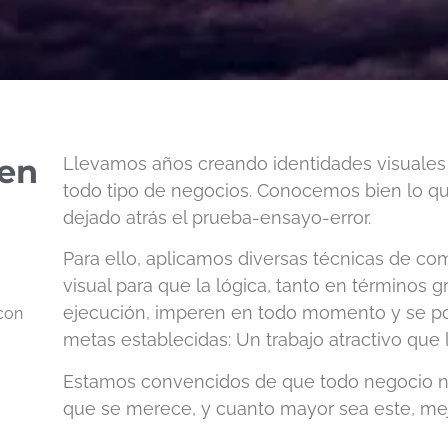
 en
Llevamos años creando identidades visuales
todo tipo de negocios. Conocemos bien lo
dejado atrás el prueba-ensayo-error.
Para ello, aplicamos diversas técnicas de co
visual para que la lógica, tanto en términos
ejecución, imperen en todo momento y se pon
con
metas establecidas: Un trabajo atractivo que 
Estamos convencidos de que todo negocio n
que se merece, y cuanto mayor sea este, mej