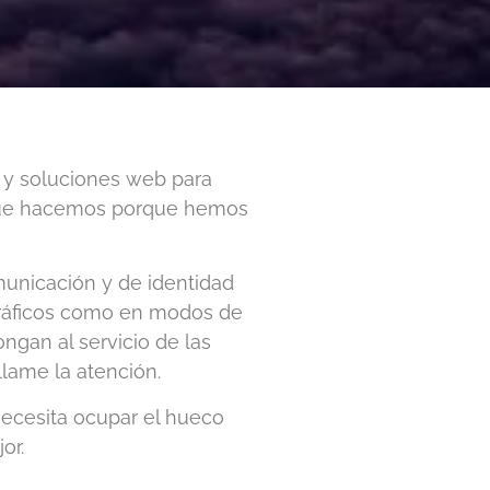
 y soluciones web para
 que hacemos porque hemos
municación y de identidad
 gráficos como en modos de
gan al servicio de las
llame la atención.
ecesita ocupar el hueco
or.