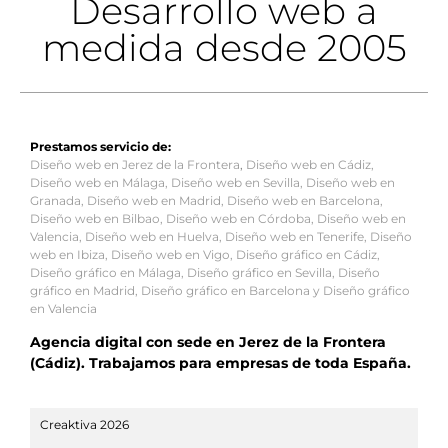
Desarrollo web a
medida desde 2005
Prestamos servicio de:
Diseño web en Jerez de la Frontera
,
Diseño web en Cádiz
,
Diseño web en Málaga
,
Diseño web en Sevilla
,
Diseño web en
Granada
,
Diseño web en Madrid
,
Diseño web en Barcelona
,
Diseño web en Bilbao
,
Diseño web en Córdoba
,
Diseño web en
Valencia
,
Diseño web en Huelva
,
Diseño web en Tenerife
,
Diseño
web en Ibiza
,
Diseño web en Vigo
,
Diseño gráfico en Cádiz
,
Diseño gráfico en Málaga
,
Diseño gráfico en Sevilla
,
Diseño
gráfico en Madrid
,
Diseño gráfico en Barcelona
y
Diseño gráfico
en Valencia
Agencia digital con sede en Jerez de la Frontera
(Cádiz). Trabajamos para empresas de toda España.
Creaktiva 2026