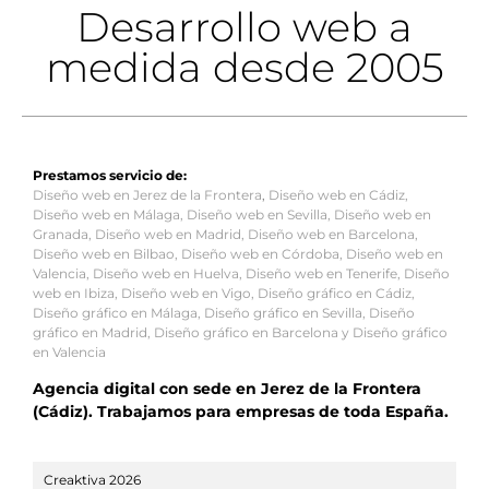
Desarrollo web a
medida desde 2005
Prestamos servicio de:
Diseño web en Jerez de la Frontera
,
Diseño web en Cádiz
,
Diseño web en Málaga
,
Diseño web en Sevilla
,
Diseño web en
Granada
,
Diseño web en Madrid
,
Diseño web en Barcelona
,
Diseño web en Bilbao
,
Diseño web en Córdoba
,
Diseño web en
Valencia
,
Diseño web en Huelva
,
Diseño web en Tenerife
,
Diseño
web en Ibiza
,
Diseño web en Vigo
,
Diseño gráfico en Cádiz
,
Diseño gráfico en Málaga
,
Diseño gráfico en Sevilla
,
Diseño
gráfico en Madrid
,
Diseño gráfico en Barcelona
y
Diseño gráfico
en Valencia
Agencia digital con sede en Jerez de la Frontera
(Cádiz). Trabajamos para empresas de toda España.
Creaktiva 2026