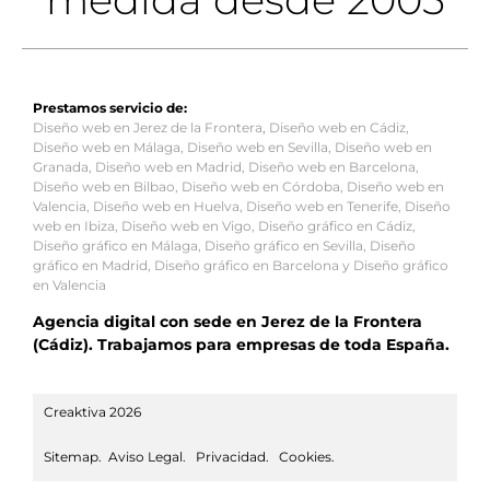
Prestamos servicio de:
Diseño web en Jerez de la Frontera
,
Diseño web en Cádiz
,
Diseño web en Málaga
,
Diseño web en Sevilla
,
Diseño web en
Granada
,
Diseño web en Madrid
,
Diseño web en Barcelona
,
Diseño web en Bilbao
,
Diseño web en Córdoba
,
Diseño web en
Valencia
,
Diseño web en Huelva
,
Diseño web en Tenerife
,
Diseño
web en Ibiza
,
Diseño web en Vigo
,
Diseño gráfico en Cádiz
,
Diseño gráfico en Málaga
,
Diseño gráfico en Sevilla
,
Diseño
gráfico en Madrid
,
Diseño gráfico en Barcelona
y
Diseño gráfico
en Valencia
Agencia digital con sede en Jerez de la Frontera
(Cádiz). Trabajamos para empresas de toda España.
Creaktiva 2026
Sitemap
.
Aviso Legal
.
Privacidad
.
Cookies
.