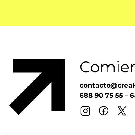
Comien
contacto@crea
688 90 75 55
–
6