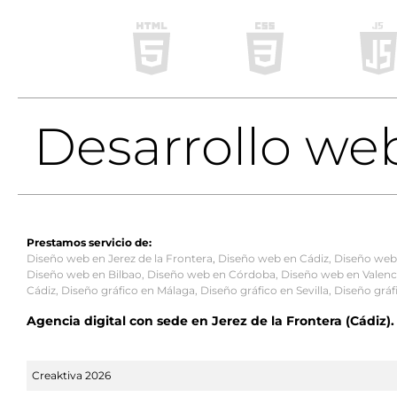
Desarrollo we
Prestamos servicio de:
Diseño web en Jerez de la Frontera
,
Diseño web en Cádiz
,
Diseño web
Diseño web en Bilbao
,
Diseño web en Córdoba
,
Diseño web en Valenc
Cádiz
,
Diseño gráfico en Málaga
,
Diseño gráfico en Sevilla
,
Diseño gráf
Agencia digital con sede en Jerez de la Frontera (Cádiz
Creaktiva 2026