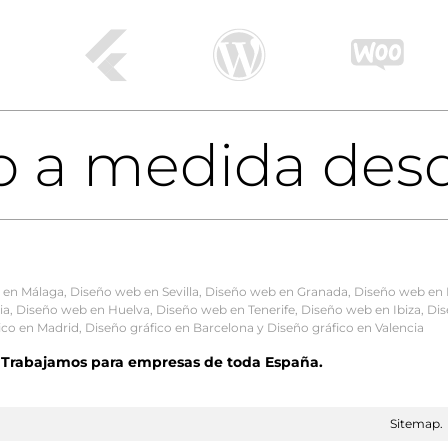
b a medida des
 en Málaga
,
Diseño web en Sevilla
,
Diseño web en Granada
,
Diseño web en 
ia
,
Diseño web en Huelva
,
Diseño web en Tenerife
,
Diseño web en Ibiza
,
Dis
ico en Madrid
,
Diseño gráfico en Barcelona
y
Diseño gráfico en Valencia
). Trabajamos para empresas de toda España.
Sitemap