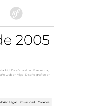
de 2005
Madrid
,
Diseño web en Barcelona
,
eño web en Vigo
,
Diseño gráfico en
.
Aviso Legal
.
Privacidad
.
Cookies
.