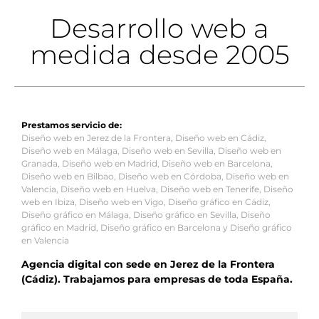
Desarrollo web a
medida desde 2005
Prestamos servicio de:
Diseño web en Jerez de la Frontera
,
Diseño web en Cádiz
,
Diseño web en Málaga
,
Diseño web en Sevilla
,
Diseño web en
Granada
,
Diseño web en Madrid
,
Diseño web en Barcelona
,
Diseño web en Bilbao
,
Diseño web en Córdoba
,
Diseño web en
Valencia
,
Diseño web en Huelva
,
Diseño web en Tenerife
,
Diseño
web en Ibiza
,
Diseño web en Vigo
,
Diseño gráfico en Cádiz
,
Diseño gráfico en Málaga
,
Diseño gráfico en Sevilla
,
Diseño
gráfico en Madrid
,
Diseño gráfico en Barcelona
y
Diseño gráfico
en Valencia
Agencia digital con sede en Jerez de la Frontera
(Cádiz). Trabajamos para empresas de toda España.